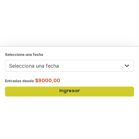
Selecciona una fecha
$9000,00
Entradas desde
Ingresar
¿Nos permitís usar cookies?
Al aceptar nuestra
Politica de servicio
, aceptás que guardemos cookies con
informacion de tu región. Esto lo hacemos para mejorar tu experiencia en
nuestro sitio.